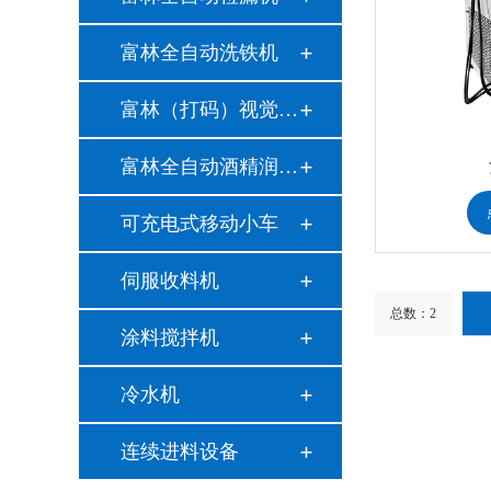
富林全自动洗铁机
富林（打码）视觉检…
富林全自动酒精润版…
可充电式移动小车
伺服收料机
总数：2
涂料搅拌机
冷水机
连续进料设备