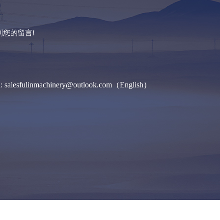
您的留言!
l: salesfulinmachinery@outlook.com（English）